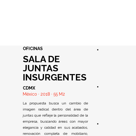
OFICINAS
SALA DE
JUNTAS
INSURGENTES
CDMX
México · 2018 · 55 M2
La propuesta busca un cambio de
imagen radical dentro del área de
juntas que refleje la personalidad de la
empresa, buscando áreas con mayor
elegancia y calidad en sus acabados,
renovación completa de mobiliario,