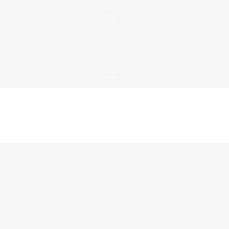
+
+
+
+